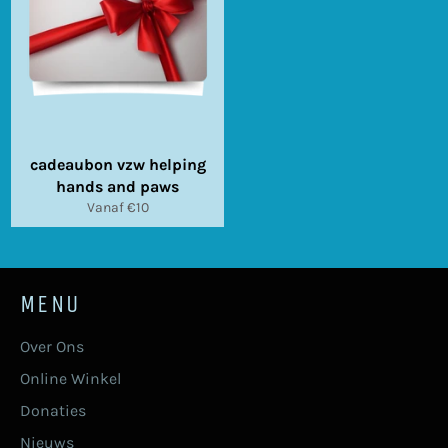
cadeaubon vzw helping
hands and paws
Vanaf €10
MENU
Over Ons
Online Winkel
Donaties
Nieuws