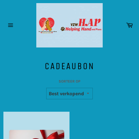
Meteen
naar
de
inhoud
Wi
Sitenavigatie
CADEAUBON
SORTEER OP