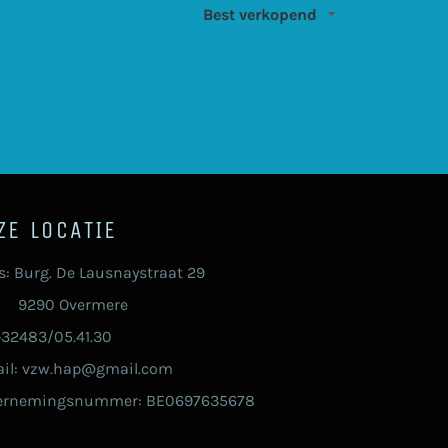
ZE LOCATIE
s: Burg. De Lausnaystraat 29
90 Overmere
 +32483/05.41.30
il: vzw.hap@gmail.com
ernemingsnummer: BE0697635678