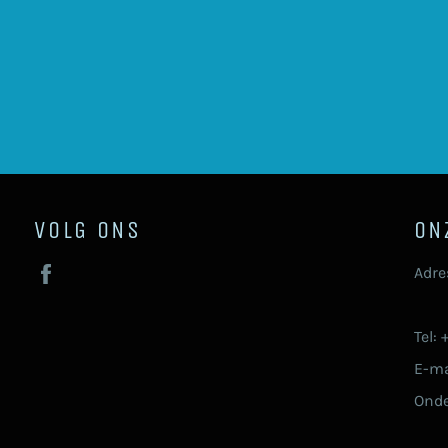
VOLG ONS
ON
Facebook
Adre
92
Tel:
E-ma
Ond