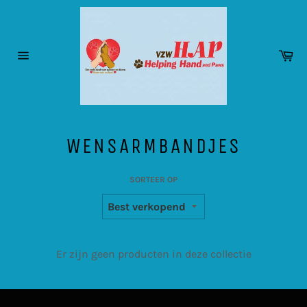
Meteen
naar
de
inhoud
Wi
Sitenavigatie
WENSARMBANDJES
SORTEER OP
Er zijn geen producten in deze collectie