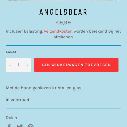
ANGEL&BEAR
Normale
€9,99
prijs
Inclusief belasting.
Verzendkosten
worden berekend bij het
afrekenen.
AANTAL
−
+
AAN WINKELWAGEN TOEVOEGEN
Met de hand geblazen kristallen glas.
In voorraad
Delen
Delen
Twitteren
Pinnen