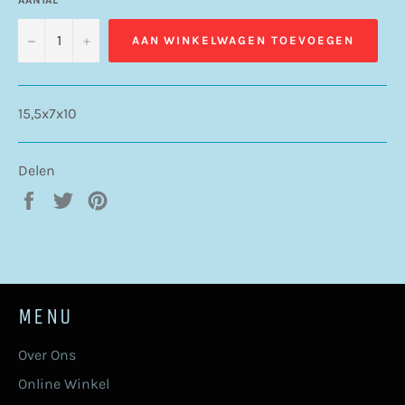
−
+
AAN WINKELWAGEN TOEVOEGEN
15,5x7x10
Delen
Delen
Twitteren
Pinnen
op
op
op
Facebook
Twitter
Pinterest
MENU
Over Ons
Online Winkel