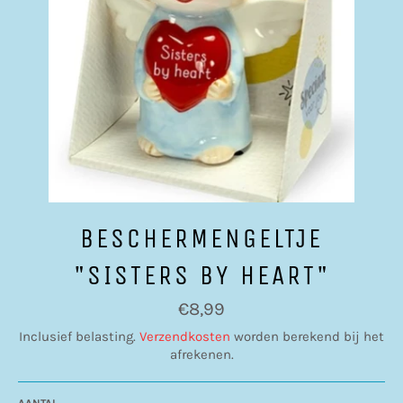
BESCHERMENGELTJE
"SISTERS BY HEART"
Normale
€8,99
prijs
Inclusief belasting.
Verzendkosten
worden berekend bij het
afrekenen.
AANTAL