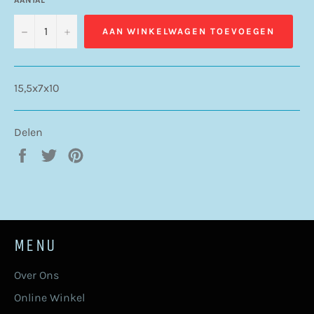
−
+
AAN WINKELWAGEN TOEVOEGEN
15,5x7x10
Delen
Delen
Twitteren
Pinnen
op
op
op
Facebook
Twitter
Pinterest
MENU
Over Ons
Online Winkel