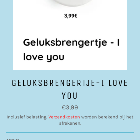
GELUKSBRENGERTJE-I LOVE
YOU
Normale
€3,99
prijs
Inclusief belasting.
Verzendkosten
worden berekend bij het
afrekenen.
AANTAL