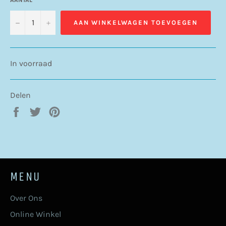
−
+
AAN WINKELWAGEN TOEVOEGEN
In voorraad
Delen
Delen
Twitteren
Pinnen
op
op
op
Facebook
Twitter
Pinterest
MENU
Over Ons
Online Winkel