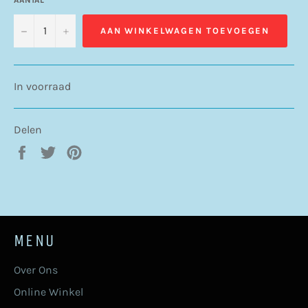
−
+
AAN WINKELWAGEN TOEVOEGEN
In voorraad
Delen
Delen
Twitteren
Pinnen
op
op
op
Facebook
Twitter
Pinterest
MENU
Over Ons
Online Winkel