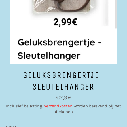
GELUKSBRENGERTJE-
SLEUTELHANGER
Normale
€2,99
prijs
Inclusief belasting.
Verzendkosten
worden berekend bij het
afrekenen.
AANTAL