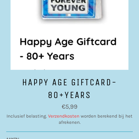
HAPPY AGE GIFTCARD-
80+YEARS
Normale
€5,99
prijs
Inclusief belasting.
Verzendkosten
worden berekend bij het
afrekenen.
AANTAL