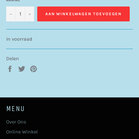
−
+
AAN WINKELWAGEN TOEVOEGEN
In voorraad
Delen
Delen
Twitteren
Pinnen
op
op
op
Facebook
Twitter
Pinterest
MENU
Over Ons
Online Winkel