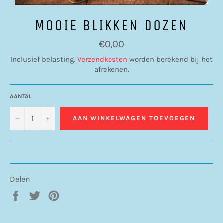
MOOIE BLIKKEN DOZEN
Normale
€0,00
prijs
Inclusief belasting.
Verzendkosten
worden berekend bij het
afrekenen.
AANTAL
−
+
AAN WINKELWAGEN TOEVOEGEN
Delen
Delen
Twitteren
Pinnen
op
op
op
Facebook
Twitter
Pinterest