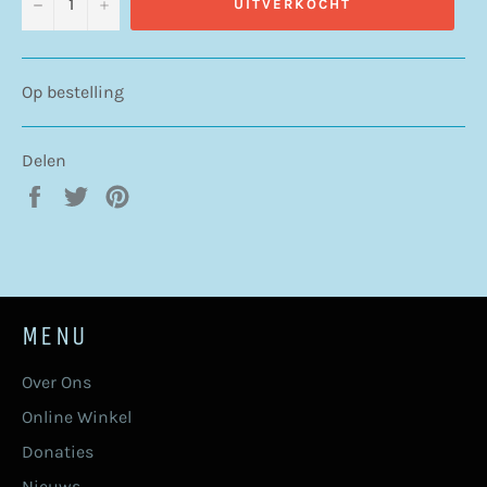
−
+
UITVERKOCHT
Op bestelling
Delen
Delen
Twitteren
Pinnen
op
op
op
Facebook
Twitter
Pinterest
MENU
Over Ons
Online Winkel
Donaties
Nieuws