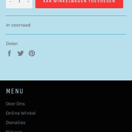
−
+
AAN WINKELWAGEN TOEVOEGEN
In voorraad
Delen
Delen
Twitteren
Pinnen
op
op
op
Facebook
Twitter
Pinterest
MENU
Over Ons
Online Winkel
Donaties
Nieuws