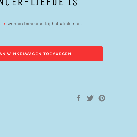
NGER-LIEFDE IS
ten
worden berekend bij het afrekenen.
AN WINKELWAGEN TOEVOEGEN
Delen
Twitteren
Pinnen
op
op
op
Facebook
Twitter
Pinterest