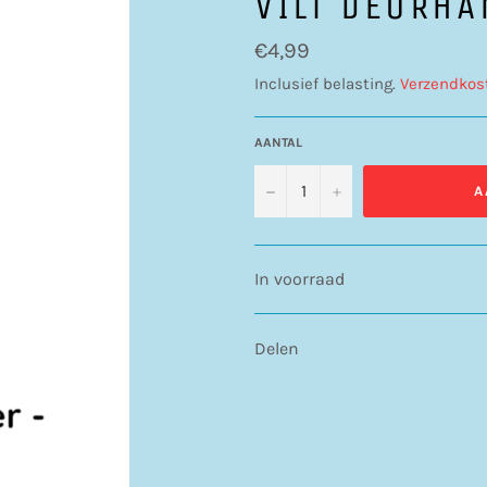
VILT DEURHA
Normale
€4,99
prijs
Inclusief belasting.
Verzendkos
AANTAL
−
+
A
In voorraad
Delen