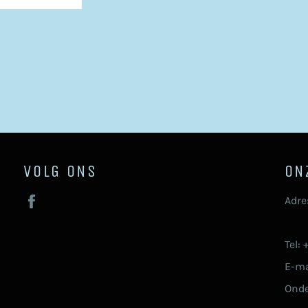
VOLG ONS
ON
Facebook
Adre
92
Tel:
E-ma
Ond