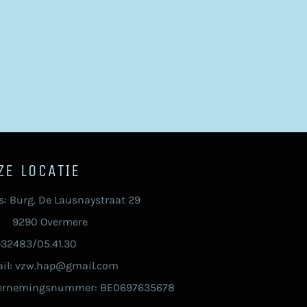
ZE LOCATIE
s: Burg. De Lausnaystraat 29
90 Overmere
 +32483/05.41.30
il: vzw.hap@gmail.com
ernemingsnummer: BE0697635678