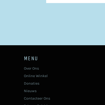
MENU
Over Ons
Online Winkel
Donaties
Nieuws
Contacteer Ons