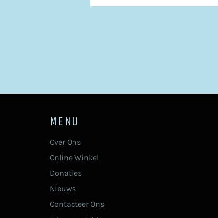
MENU
Over Ons
Online Winkel
Donaties
Nieuws
Contacteer Ons