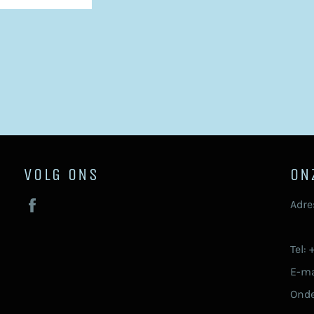
VOLG ONS
ON
Facebook
Adre
92
Tel:
E-ma
Ond