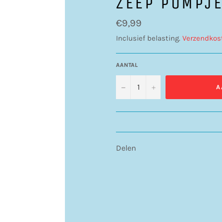
ZEEP POMPJE
Normale
€9,99
prijs
Inclusief belasting.
Verzendkos
AANTAL
−
+
A
Delen