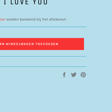
 I LOVE YOU
ten
worden berekend bij het afrekenen.
AN WINKELWAGEN TOEVOEGEN
Delen
Twitteren
Pinnen
op
op
op
Facebook
Twitter
Pinterest