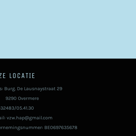
ZE LOCATIE
s: Burg. De Lausnaystraat 29
90 Overmere
 +32483/05.41.30
il: vzw.hap@gmail.com
ernemingsnummer: BE0697635678