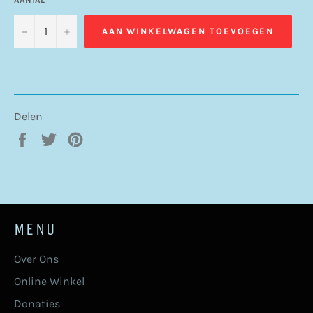
−
+
AAN WINKELWAGEN TOEVOEGEN
Delen
Delen
Twitteren
Pinnen
op
op
op
Facebook
Twitter
Pinterest
MENU
Over Ons
Online Winkel
Donaties